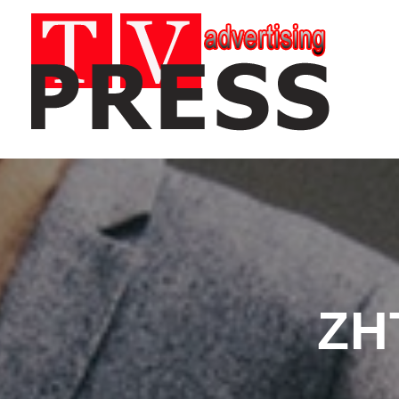
TV/PRESS
Advertising|Marketing|Webdesign|Discography
ΖΗ