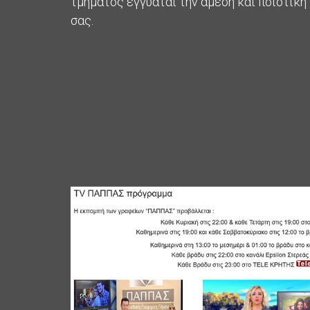
τμήματος εγγυάται την άμεση και ποιοτικ
σας.